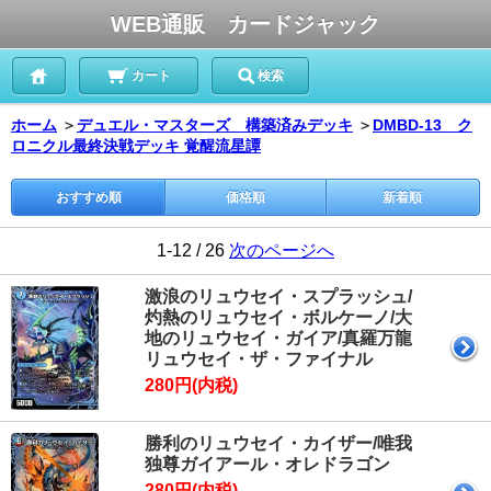
WEB通販 カードジャック
カート
検索
ホーム
＞
デュエル・マスターズ 構築済みデッキ
＞
DMBD-13 ク
ロニクル最終決戦デッキ 覚醒流星譚
おすすめ順
価格順
新着順
1-12 / 26
次のページへ
激浪のリュウセイ・スプラッシュ/
灼熱のリュウセイ・ボルケーノ/大
地のリュウセイ・ガイア/真羅万龍
リュウセイ・ザ・ファイナル
280円(内税)
勝利のリュウセイ・カイザー/唯我
独尊ガイアール・オレドラゴン
280円(内税)