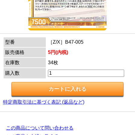
型番
［Z/X］B47-005
販売価格
5円(内税)
在庫数
34枚
購入数
特定商取引法に基づく表記 (返品など)
この商品について問い合わせる