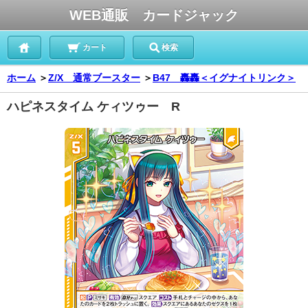
WEB通販 カードジャック
カート
検索
ホーム
＞
Z/X 通常ブースター
＞
B47 轟轟＜イグナイトリンク＞
ハピネスタイム ケィツゥー R