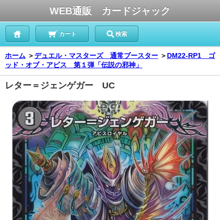
WEB通販 カードジャック
カート
検索
ホーム
＞
デュエル・マスターズ 通常ブースター
＞
DM22-RP1 ゴ
ッド・オブ・アビス 第１弾「伝説の邪神」
レター＝ジェンゲガー UC