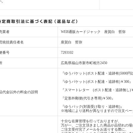
い。
売業者
WEB通販カードジャック 座賀白 哲弥
営統括責任者名
座賀白 哲弥
便番号
7293102
所
広島県福山市新市町相方2450
『ゆうパケット(ポスト配達・追跡有)5000
『ゆうパケット(ポスト配達・追跡有)￥300』
『スマートレター (ポスト配達・追跡無し)￥
品代金以外の料金の説明
『定形外郵便(代引き専用)￥500』
『ゆうパック(対面受け取り・追跡有)』
※地域により送料が異なりますので注文ペー
十分な在庫管理を行っておりますが、
万が一、ご注文頂きました商品が品切れの場
ご注文受付完了メールをお送りする際に、