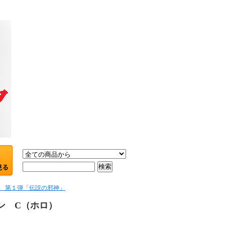
ビス 第１弾「伝説の邪神」
ン C（ホロ）