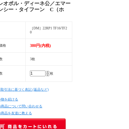
レオポル・ディーネ公／エマー
ンシー・タイフーン C（ホ
［DM］22RP1 TF16/TF2
0
価格
380円(内税)
数
3枚
数
枚
商取引法に基づく表記 (返品など)
い物を続ける
の商品について問い合わせる
の商品を友達に教える