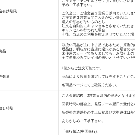
ご注文をキャンセルさせて頂く事がございま
予めご了承下さい。
込有効期限
ご入金は、ご注文後３営業日以内といたしま
ご注文後３営業日間ご入金がない場合は、
購入の意思がないものとし、
注文を自動的にキャンセルとさせていただき
キャンセルを行われた場合、
今後、当店のご利用を控えさせていただく場
取扱い商品が主に中古品であるため、原則的
返品は、明らかに当店に過失がある場合のみ
良品
未使用のカードでありましても、お取引上の
全て使用済みプレイ用の扱いとさせていただ
1個からご注文可能です。
売数量
商品により数量を限定して販売することがご
各商品ページにてご確認ください。
ご入金確認後、3営業日以内の発送となりま
回収時間の都合上、発送メール翌日の受付と
渡し時期
新弾発売週以外の木土日祝及び大型連休は基
あらかじめご了承下さい。
「銀行振込(中国銀行)」