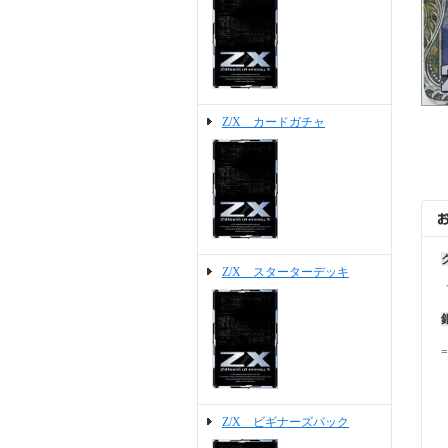
Z/X カードガチャ
Z/X スターターデッキ
=
Z/X ビギナーズパック