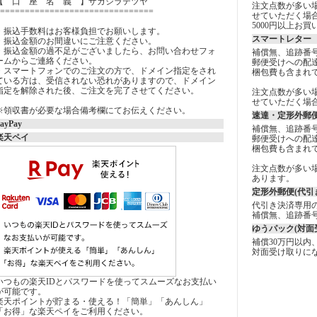
【 口 座 名 義 】ザガシラテツヤ
注文点数が多い
===============================
せていただく場
5000円以上お
・振込手数料はお客様負担でお願いします。
スマートレター 
・振込金額のお間違いにご注意ください。
・振込金額の過不足がございましたら、お問い合わせフォ
補償無、追跡番
ームからご連絡ください。
郵便受けへの配
・スマートフォンでのご注文の方で、ドメイン指定をされ
梱包費も含まれ
ている方は、受信されない恐れがありますので、ドメイン
指定を解除された後、ご注文を完了させてください。
注文点数が多い
せていただく場
※領収書が必要な場合備考欄にてお伝えください。
速達・定形外郵便
ayPay
補償無、追跡番
楽天ペイ
郵便受けへの配
梱包費も含まれ
注文点数が多い
あります。
定形外郵便(代引き
代引き決済専用
補償無、追跡番
ゆうパック(対面
補償30万円以内
対面受け取りに
いつもの楽天IDとパスワードを使ってスムーズなお支払い
が可能です。
楽天ポイントが貯まる・使える！「簡単」「あんしん」
「お得」な楽天ペイをご利用ください。