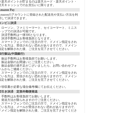
※楽天ポイントが貯まるのは楽天カード・楽天ポイント・
楽天キャッシュでのお支払いに限ります。
mazon Pay
Amazonのアカウントに登録された配送先や支払い方法を利
用して決済できます。
コンビニ決済
・ローソン、ファミリーマート、セイコーマート、ミニス
トップでの決済が可能です。
・決済手数料は一律300となります。
・決済手数料はお客様負担となります。
・スマートフォンでのご注文の方で、ドメイン指定をされ
ている方は、受信されない恐れがありますので、ドメイン
指定を解除された後、ご注文を完了させてください。
銀行振込(中国銀行)
・振込手数料はお客様負担でお願いします。
・振込金額のお間違いにご注意ください。
・振込金額の過不足がございましたら、お問い合わせフォ
ームからご連絡ください。
・スマートフォンでのご注文の方で、ドメイン指定をされ
ている方は、受信されない恐れがありますので、ドメイン
指定を解除された後、ご注文を完了させてください。
※領収書が必要な場合備考欄にてお伝えください。
代引き決済 定形外郵便発送
・手数料はお客様負担でお願いします。
・発送方法が限られますのでご注意ください。
・スマートフォンでのご注文の方で、ドメイン指定をされ
ている方は、メールが受信されない恐れがありますので、
ドメイン指定を解除された後、ご注文を完了させてくださ