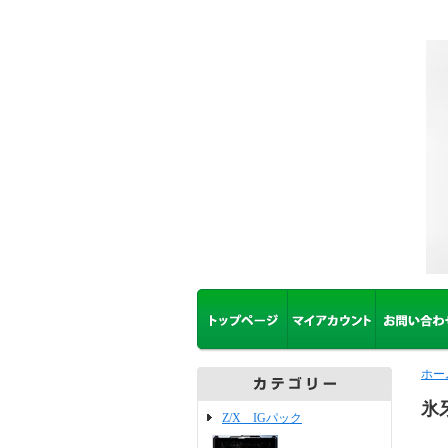
ホー
氷
Z/X IGパック