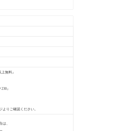
円以上無料』
230』
ジよりご確認ください。
合は、