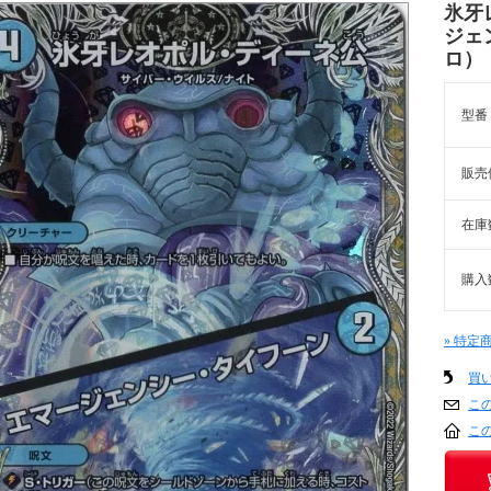
氷牙
ジェ
ロ）
型番
販売
在庫
購入
» 特定
買
こ
こ