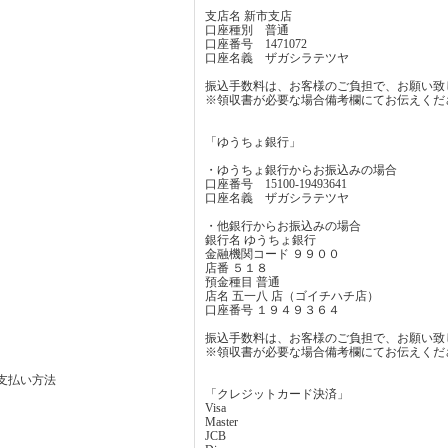
支店名 新市支店
口座種別 普通
口座番号 1471072
口座名義 ザガシラテツヤ
振込手数料は、お客様のご負担で、お願い致
※領収書が必要な場合備考欄にてお伝えくだ
「ゆうちょ銀行」
・ゆうちょ銀行からお振込みの場合
口座番号 15100-19493641
口座名義 ザガシラテツヤ
・他銀行からお振込みの場合
銀行名 ゆうちょ銀行
金融機関コード ９９００
店番 ５１８
預金種目 普通
店名 五一八 店（ゴイチハチ店）
口座番号 １９４９３６４
振込手数料は、お客様のご負担で、お願い致
※領収書が必要な場合備考欄にてお伝えくだ
支払い方法
「クレジットカード決済」
Visa
Master
JCB