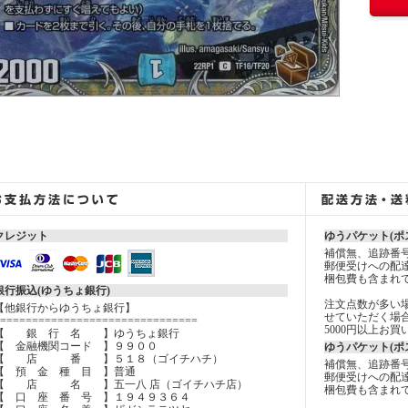
クレジット
ゆうパケット(ポ
補償無、追跡番
郵便受けへの配
梱包費も含まれ
銀行振込(ゆうちょ銀行)
注文点数が多い
【他銀行からゆうちょ銀行】
せていただく場
===============================
5000円以上お
【 銀 行 名 】ゆうちょ銀行
【 金融機関コード 】９９００
ゆうパケット(ポ
【 店 番 】５１８（ゴイチハチ）
補償無、追跡番
【 預 金 種 目 】普通
郵便受けへの配
【 店 名 】五一八 店（ゴイチハチ店）
梱包費も含まれ
【 口 座 番 号 】１９４９３６４