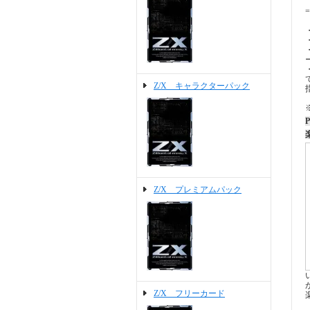
=
Z/X キャラクターパック
P
Z/X プレミアムパック
Z/X フリーカード