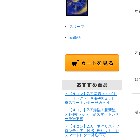
申
スリーブ
新商品
不
販
・【４コン】Z/X 轟轟＜イグナ
イトリンク＞ R 各4枚セット
※スマートレター発送不可
・【４コン】Z/X爆臨！超新星
引
N 各4枚セット ※スマートレタ
ー発送不可
・【４コン】Z/X ネクサス・フ
ロンティア N 各4枚セット ※
スマートレター発送不可