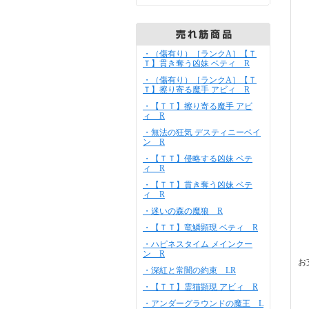
・（傷有り）［ランクA］【Ｔ
Ｔ】貫き奪う凶妹 ベティ R
・（傷有り）［ランクA］【Ｔ
Ｔ】擦り寄る魔手 アビィ R
・【ＴＴ】擦り寄る魔手 アビ
ィ R
・無法の狂気 デスティニーベイ
ン R
・【ＴＴ】侵略する凶妹 ベテ
ィ R
・【ＴＴ】貫き奪う凶妹 ベテ
ィ R
・迷いの森の魔狼 R
・【ＴＴ】竜鱗顕現 ベティ R
・ハピネスタイム メインクー
ン R
お
・深紅と常闇の約束 LR
・【ＴＴ】霊猫顕現 アビィ R
・アンダーグラウンドの魔王 L