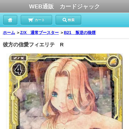
WEB通販 カードジャック
カート
検索
ホーム
＞
Z/X 通常ブースター
＞
B21 叛逆の狼煙
彼方の信愛フィエリテ R