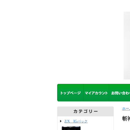
ホー
斬
Z/X IGパック