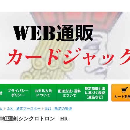
ム
Z/X 通常ブースター
B21 叛逆の狼煙
＞
＞
神紅蓮剣シンクロトロン HR