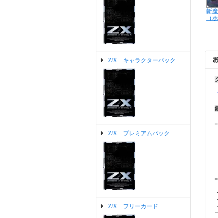
斬魔
（ホ
Z/X キャラクターパック
=
Z/X プレミアムパック
=
Z/X フリーカード