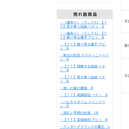
不
・（傷有り）［ランクA］【Ｔ
Ｔ】貫き奪う凶妹 ベティ R
・（傷有り）［ランクA］【Ｔ
Ｔ】擦り寄る魔手 アビィ R
・【ＴＴ】擦り寄る魔手 アビ
販
ィ R
・無法の狂気 デスティニーベイ
ン R
・【ＴＴ】侵略する凶妹 ベテ
ィ R
引
・【ＴＴ】貫き奪う凶妹 ベテ
ィ R
・迷いの森の魔狼 R
・【ＴＴ】竜鱗顕現 ベティ R
・ハピネスタイム メインクー
ン R
・深紅と常闇の約束 LR
・【ＴＴ】霊猫顕現 アビィ R
・アンダーグラウンドの魔王 L