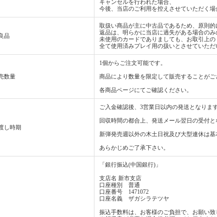
キャンセルを行われた場合、
今後、当店のご利用を控えさせていただく場
取扱い商品が主に中古品であるため、原則的
返品は、明らかに当店に過失がある場合のみ
良品
未使用のカードでありましても、お取引上の
全て使用済みプレイ用の扱いとさせていただ
1個からご注文可能です。
売数量
商品により数量を限定して販売することがご
各商品ページにてご確認ください。
ご入金確認後、3営業日以内の発送となりま
回収時間の都合上、発送メール翌日の受付と
渡し時期
新弾発売週以外の木土日祝及び大型連休は基
あらかじめご了承下さい。
「銀行振込(中国銀行)」
支店名 新市支店
口座種別 普通
口座番号 1471072
口座名義 ザガシラテツヤ
振込手数料は、お客様のご負担で、お願い致