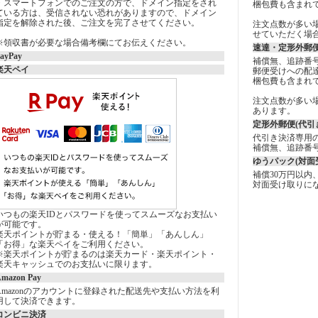
・スマートフォンでのご注文の方で、ドメイン指定をされ
梱包費も含まれ
ている方は、受信されない恐れがありますので、ドメイン
指定を解除された後、ご注文を完了させてください。
注文点数が多い
せていただく場
※領収書が必要な場合備考欄にてお伝えください。
速達・定形外郵便
ayPay
補償無、追跡番
楽天ペイ
郵便受けへの配
梱包費も含まれ
注文点数が多い
あります。
定形外郵便(代引き
代引き決済専用
補償無、追跡番
ゆうパック(対面
補償30万円以内
対面受け取りに
いつもの楽天IDとパスワードを使ってスムーズなお支払い
が可能です。
楽天ポイントが貯まる・使える！「簡単」「あんしん」
「お得」な楽天ペイをご利用ください。
※楽天ポイントが貯まるのは楽天カード・楽天ポイント・
楽天キャッシュでのお支払いに限ります。
mazon Pay
Amazonのアカウントに登録された配送先や支払い方法を利
用して決済できます。
コンビニ決済