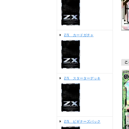
Z/X カードガチャ
Z/X スターターデッキ
Z/X ビギナーズパック