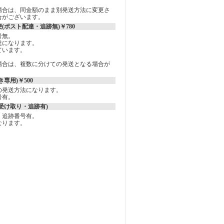
場合は、同金額のまま別発送方法に変更さ
合がございます。
(ポスト配達・追跡無)￥780
号無。
達になります。
ています。
場合は、複数に分けての発送となる場合が
専用)￥500
の発送方法になります。
号有。
受け取り・追跡有)
、追跡番号有。
なります。