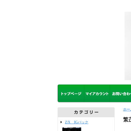
ホー
繁
Z/X IGパック