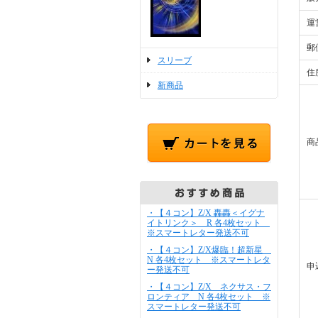
運
郵
スリーブ
住
新商品
商
・【４コン】Z/X 轟轟＜イグナ
イトリンク＞ R 各4枚セット
※スマートレター発送不可
・【４コン】Z/X爆臨！超新星
N 各4枚セット ※スマートレタ
申
ー発送不可
・【４コン】Z/X ネクサス・フ
ロンティア N 各4枚セット ※
スマートレター発送不可