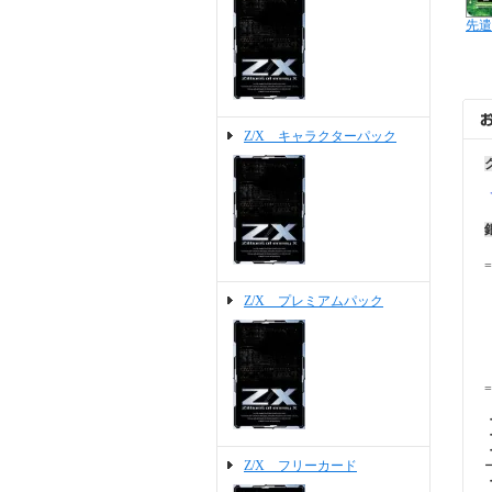
先遣
Z/X キャラクターパック
=
Z/X プレミアムパック
=
Z/X フリーカード