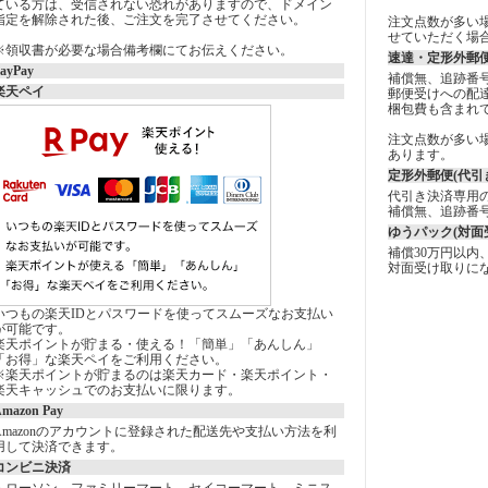
ている方は、受信されない恐れがありますので、ドメイン
指定を解除された後、ご注文を完了させてください。
注文点数が多い
せていただく場
※領収書が必要な場合備考欄にてお伝えください。
速達・定形外郵便
ayPay
補償無、追跡番
楽天ペイ
郵便受けへの配
梱包費も含まれ
注文点数が多い
あります。
定形外郵便(代引き
代引き決済専用
補償無、追跡番
ゆうパック(対面
補償30万円以内
対面受け取りに
いつもの楽天IDとパスワードを使ってスムーズなお支払い
が可能です。
楽天ポイントが貯まる・使える！「簡単」「あんしん」
「お得」な楽天ペイをご利用ください。
※楽天ポイントが貯まるのは楽天カード・楽天ポイント・
楽天キャッシュでのお支払いに限ります。
mazon Pay
Amazonのアカウントに登録された配送先や支払い方法を利
用して決済できます。
コンビニ決済
・ローソン、ファミリーマート、セイコーマート、ミニス