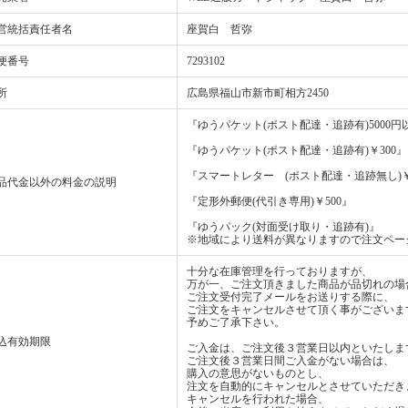
営統括責任者名
座賀白 哲弥
便番号
7293102
所
広島県福山市新市町相方2450
『ゆうパケット(ポスト配達・追跡有)5000
『ゆうパケット(ポスト配達・追跡有)￥300』
『スマートレター (ポスト配達・追跡無し)￥
品代金以外の料金の説明
『定形外郵便(代引き専用)￥500』
『ゆうパック(対面受け取り・追跡有)』
※地域により送料が異なりますので注文ペー
十分な在庫管理を行っておりますが、
万が一、ご注文頂きました商品が品切れの場
ご注文受付完了メールをお送りする際に、
ご注文をキャンセルさせて頂く事がございま
予めご了承下さい。
込有効期限
ご入金は、ご注文後３営業日以内といたしま
ご注文後３営業日間ご入金がない場合は、
購入の意思がないものとし、
注文を自動的にキャンセルとさせていただき
キャンセルを行われた場合、