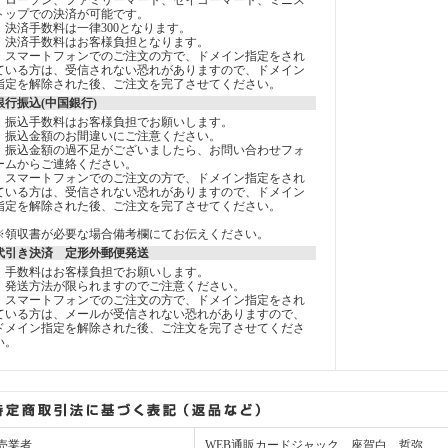
トップでの決済が可能です。
・決済手数料は一律300となります。
・決済手数料はお客様負担となります。
・スマートフォンでのご注文の方で、ドメイン指定をされ
ている方は、受信されない恐れがありますので、ドメイン
指定を解除された後、ご注文を完了させてください。
銀行振込(中国銀行)
・振込手数料はお客様負担でお願いします。
・振込金額のお間違いにご注意ください。
・振込金額の過不足がございましたら、お問い合わせフォ
ームからご連絡ください。
・スマートフォンでのご注文の方で、ドメイン指定をされ
ている方は、受信されない恐れがありますので、ドメイン
指定を解除された後、ご注文を完了させてください。
※領収書が必要な場合備考欄にてお伝えください。
代引き決済 定形外郵便発送
・手数料はお客様負担でお願いします。
・発送方法が限られますのでご注意ください。
・スマートフォンでのご注文の方で、ドメイン指定をされ
ている方は、メールが受信されない恐れがありますので、
ドメイン指定を解除された後、ご注文を完了させてくださ
い。
売業者
WEB通販カードジャック 座賀白 哲弥