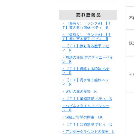
不
・（傷有り）［ランクA］【Ｔ
Ｔ】貫き奪う凶妹 ベティ R
・（傷有り）［ランクA］【Ｔ
Ｔ】擦り寄る魔手 アビィ R
販
・【ＴＴ】擦り寄る魔手 アビ
ィ R
・無法の狂気 デスティニーベイ
ン R
・【ＴＴ】侵略する凶妹 ベテ
ィ R
引
・【ＴＴ】貫き奪う凶妹 ベテ
ィ R
・迷いの森の魔狼 R
・【ＴＴ】竜鱗顕現 ベティ R
・ハピネスタイム メインクー
ン R
・深紅と常闇の約束 LR
・【ＴＴ】霊猫顕現 アビィ R
・アンダーグラウンドの魔王 L