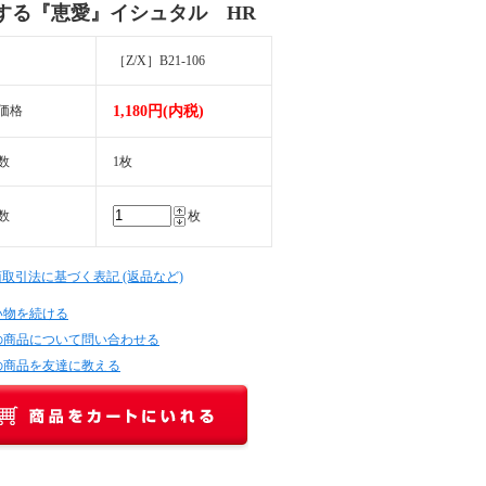
する『恵愛』イシュタル HR
［Z/X］B21-106
価格
1,180円(内税)
数
1枚
数
枚
商取引法に基づく表記 (返品など)
い物を続ける
の商品について問い合わせる
の商品を友達に教える