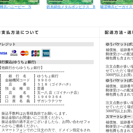
蜂兵ハニービー N
鉄糸絹虫メタルボンビクス R
騒霊蜂兵ビーガイス
クレジット
ゆうパケット(ポ
補償無、追跡番
郵便受けへの配
梱包費も含まれ
銀行振込(ゆうちょ銀行)
注文点数が多い
【他銀行からゆうちょ銀行】
せていただく場
===============================
5000円以上お
【 銀 行 名 】ゆうちょ銀行
【 金融機関コード 】９９００
ゆうパケット(ポ
【 店 番 】５１８（ゴイチハチ）
補償無、追跡番
【 預 金 種 目 】普通
郵便受けへの配
【 店 名 】五一八 店（ゴイチハチ店）
梱包費も含まれ
【 口 座 番 号 】１９４９３６４
【 口 座 名 義 】ザガシラテツヤ
注文点数が多い
===============================
せていただく場
5000円以上お
・振込手数料はお客様負担でお願いします。
スマートレター 
・振込金額のお間違いにご注意ください。
・振込金額の過不足がございましたら、お問い合わせフォ
補償無、追跡番
ームからご連絡ください。
郵便受けへの配
・スマートフォンでのご注文の方で、ドメイン指定をされ
梱包費も含まれ