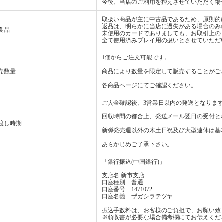
今後、当店のご利用を控えさせていただく場
取扱い商品が主に中古品であるため、原則的
返品は、明らかに当店に過失がある場合のみ
良品
未使用のカードでありましても、お取引上の
全て使用済みプレイ用の扱いとさせていただ
1個からご注文可能です。
売数量
商品により数量を限定して販売することがご
各商品ページにてご確認ください。
ご入金確認後、3営業日以内の発送となりま
回収時間の都合上、発送メール翌日の受付と
渡し時期
新弾発売週以外の木土日祝及び大型連休は基
あらかじめご了承下さい。
「銀行振込(中国銀行)」
支店名 新市支店
口座種別 普通
口座番号 1471072
口座名義 ザガシラテツヤ
振込手数料は、お客様のご負担で、お願い致
※領収書が必要な場合備考欄にてお伝えくだ