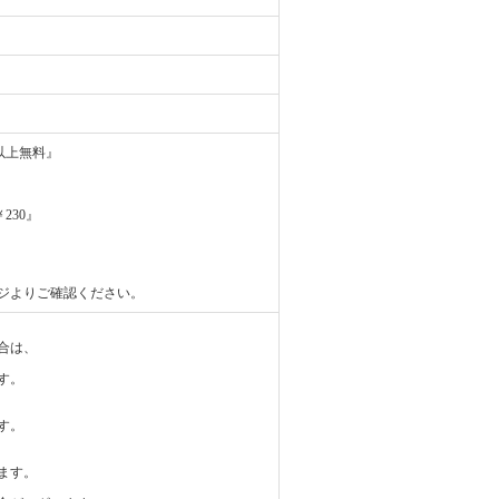
円以上無料』
230』
ジよりご確認ください。
合は、
す。
す。
ます。