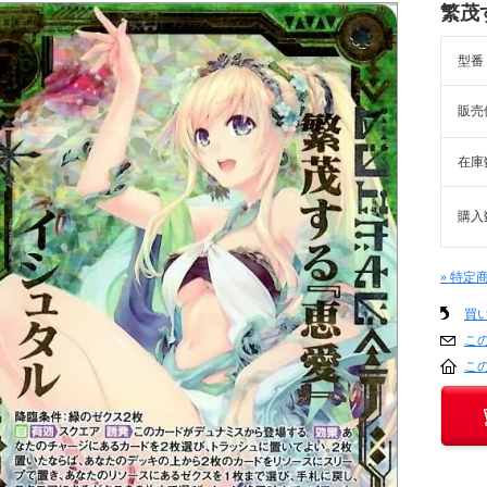
繁茂
型番
販売
在庫
購入
» 特定
買
こ
こ