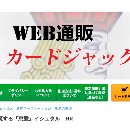
ム
Z/X 通常ブースター
B21 叛逆の狼煙
＞
＞
茂する『恵愛』イシュタル HR