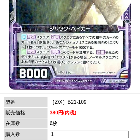
型番
［Z/X］B21-109
販売価格
380円(内税)
在庫数
6枚
購入数