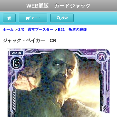
WEB通販 カードジャック
カート
検索
ホーム
＞
Z/X 通常ブースター
＞
B21 叛逆の狼煙
ジャック・ベイカー CR