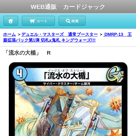
WEB通販 カードジャック
カート
検索
ホーム
＞
デュエル・マスターズ 通常ブースター
＞
DMRP-13 王
篇拡張パック第1弾 切札x鬼札 キングウォーズ!!!
「流水の大楯」 R