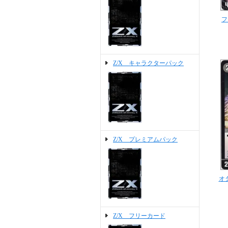
フ
Z/X キャラクターパック
Z/X プレミアムパック
オ
Z/X フリーカード