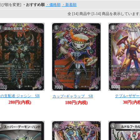
並び順を変更]
・おすすめ順
・価格順
・新着順
全 [14] 商品中 [1-14] 商品を表示していま
の支配者 ジャシン SR
テブル=ザザー
カップ=ギャラップ SR
280円(内税)
30円(内
180円(内税)