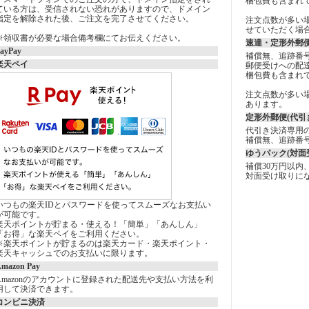
梱包費も含まれ
ている方は、受信されない恐れがありますので、ドメイン
指定を解除された後、ご注文を完了させてください。
注文点数が多い
せていただく場
※領収書が必要な場合備考欄にてお伝えください。
速達・定形外郵便
ayPay
補償無、追跡番
楽天ペイ
郵便受けへの配
梱包費も含まれ
注文点数が多い
あります。
定形外郵便(代引き
代引き決済専用
補償無、追跡番
ゆうパック(対面
補償30万円以内
対面受け取りに
いつもの楽天IDとパスワードを使ってスムーズなお支払い
が可能です。
楽天ポイントが貯まる・使える！「簡単」「あんしん」
「お得」な楽天ペイをご利用ください。
※楽天ポイントが貯まるのは楽天カード・楽天ポイント・
楽天キャッシュでのお支払いに限ります。
mazon Pay
Amazonのアカウントに登録された配送先や支払い方法を利
用して決済できます。
コンビニ決済