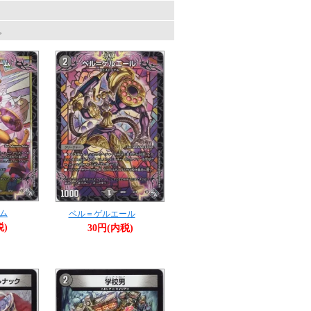
す。
ム
ベル＝ゲルエール
税)
30円(内税)