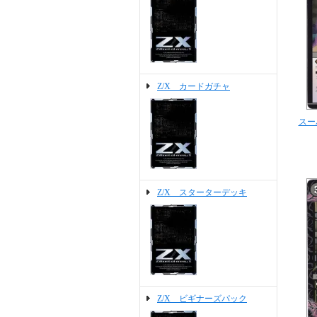
Z/X カードガチャ
スー
Z/X スターターデッキ
Z/X ビギナーズパック