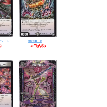
ック R
学校男 R
)
30円(内税)