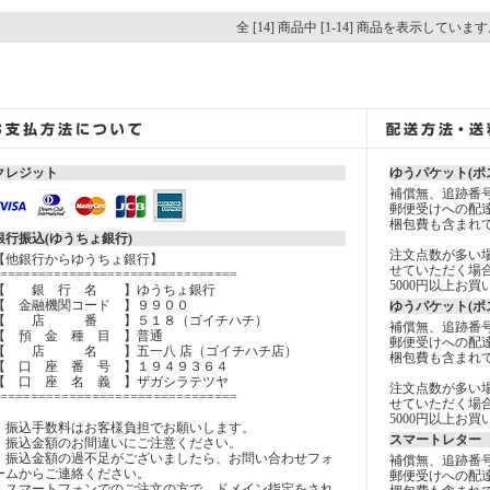
全 [14] 商品中 [1-14] 商品を表示していま
クレジット
ゆうパケット(ポ
補償無、追跡番
郵便受けへの配
梱包費も含まれ
銀行振込(ゆうちょ銀行)
注文点数が多い
【他銀行からゆうちょ銀行】
せていただく場
===============================
5000円以上お
【 銀 行 名 】ゆうちょ銀行
【 金融機関コード 】９９００
ゆうパケット(ポ
【 店 番 】５１８（ゴイチハチ）
補償無、追跡番
【 預 金 種 目 】普通
郵便受けへの配
【 店 名 】五一八 店（ゴイチハチ店）
梱包費も含まれ
【 口 座 番 号 】１９４９３６４
【 口 座 名 義 】ザガシラテツヤ
注文点数が多い
===============================
せていただく場
5000円以上お
・振込手数料はお客様負担でお願いします。
スマートレター 
・振込金額のお間違いにご注意ください。
・振込金額の過不足がございましたら、お問い合わせフォ
補償無、追跡番
ームからご連絡ください。
郵便受けへの配
・スマートフォンでのご注文の方で、ドメイン指定をされ