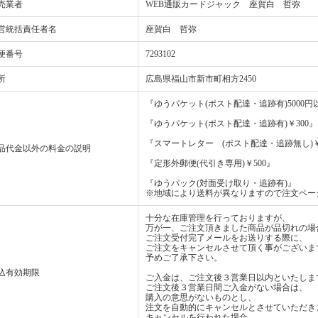
売業者
WEB通販カードジャック 座賀白 哲弥
営統括責任者名
座賀白 哲弥
便番号
7293102
所
広島県福山市新市町相方2450
『ゆうパケット(ポスト配達・追跡有)5000
『ゆうパケット(ポスト配達・追跡有)￥300』
『スマートレター (ポスト配達・追跡無し)￥
品代金以外の料金の説明
『定形外郵便(代引き専用)￥500』
『ゆうパック(対面受け取り・追跡有)』
※地域により送料が異なりますので注文ペー
十分な在庫管理を行っておりますが、
万が一、ご注文頂きました商品が品切れの場
ご注文受付完了メールをお送りする際に、
ご注文をキャンセルさせて頂く事がございま
予めご了承下さい。
込有効期限
ご入金は、ご注文後３営業日以内といたしま
ご注文後３営業日間ご入金がない場合は、
購入の意思がないものとし、
注文を自動的にキャンセルとさせていただき
キャンセルを行われた場合、