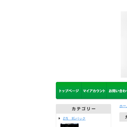
ホー
Z/X IGパック