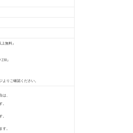
円以上無料』
230』
ジよりご確認ください。
合は、
す。
す。
ます。