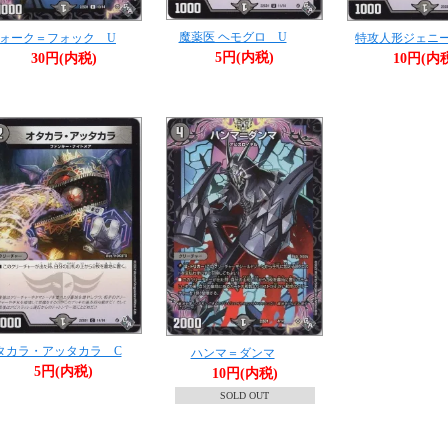
魔薬医 ヘモグロ U
ォーク＝フォック U
特攻人形ジェニ
5円(内税)
30円(内税)
10円(内
タカラ・アッタカラ C
ハンマ＝ダンマ
5円(内税)
10円(内税)
SOLD OUT