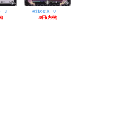
ー U
深淵の食卓 U
税)
30円(内税)