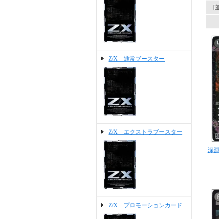
[
Z/X 通常ブースター
Z/X エクストラブースター
深淵
Z/X プロモーションカード