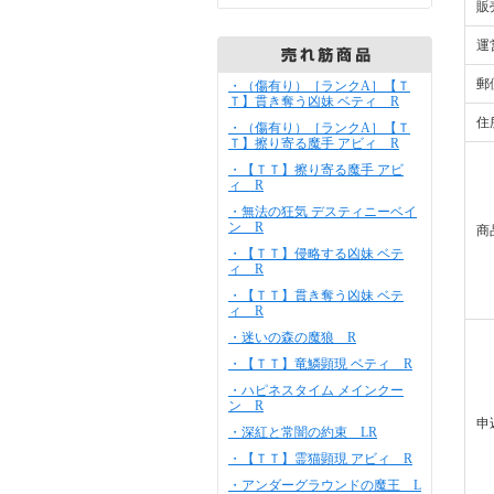
販
運
郵
・（傷有り）［ランクA］【Ｔ
Ｔ】貫き奪う凶妹 ベティ R
住
・（傷有り）［ランクA］【Ｔ
Ｔ】擦り寄る魔手 アビィ R
・【ＴＴ】擦り寄る魔手 アビ
ィ R
・無法の狂気 デスティニーベイ
ン R
商
・【ＴＴ】侵略する凶妹 ベテ
ィ R
・【ＴＴ】貫き奪う凶妹 ベテ
ィ R
・迷いの森の魔狼 R
・【ＴＴ】竜鱗顕現 ベティ R
・ハピネスタイム メインクー
ン R
申
・深紅と常闇の約束 LR
・【ＴＴ】霊猫顕現 アビィ R
・アンダーグラウンドの魔王 L